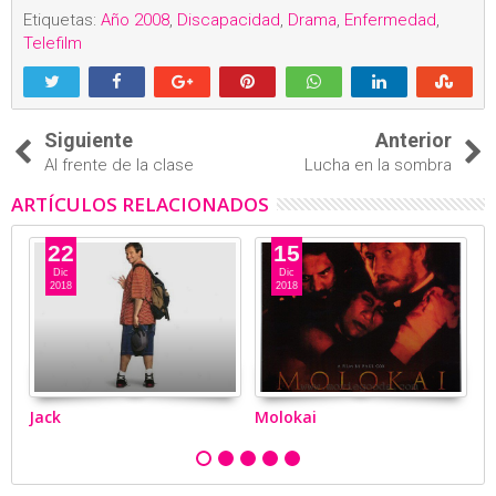
Etiquetas:
Año 2008
,
Discapacidad
,
Drama
,
Enfermedad
,
Telefilm
Siguiente
Anterior
Al frente de la clase
Lucha en la sombra
ARTÍCULOS RELACIONADOS
22
15
Dic
Dic
2018
2018
Jack
Molokai
Mo