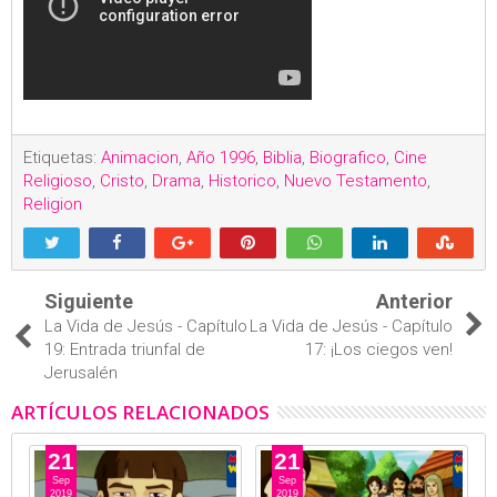
Etiquetas:
Animacion
,
Año 1996
,
Biblia
,
Biografico
,
Cine
Religioso
,
Cristo
,
Drama
,
Historico
,
Nuevo Testamento
,
Religion
Siguiente
Anterior
La Vida de Jesús - Capítulo
La Vida de Jesús - Capítulo
19: Entrada triunfal de
17: ¡Los ciegos ven!
Jerusalén
ARTÍCULOS RELACIONADOS
21
21
Sep
Sep
2019
2019